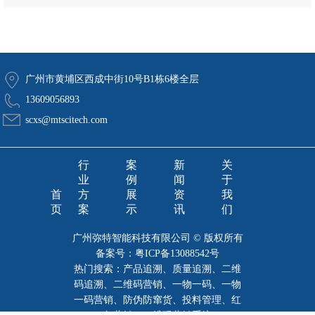
广州市黄埔区西成中街10号B1栋6楼全层
13609056893
scxs@mtscitech.com
行
案
新
关
业
例
闻
于
首
方
展
资
我
页
案
示
讯
们
广州弥特智能科技有限公司 © 版权所有
备案号：
粤ICP备13088542号
热门搜索：产品追溯、质量追溯、二维
码追溯、二维码营销、一物一码、一物
一码营销、防伪防窜货、投料管理、红